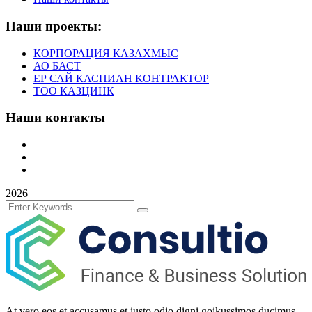
Наши проекты:
КОРПОРАЦИЯ КАЗАХМЫС
АО БАСТ
ЕР САЙ КАСПИАН КОНТРАКТОР
ТОО КАЗЦИНК
Наши контакты
Тел: +7 7172 36 60 60
Email: indcom@indcom.kz
www.indcom.kz
2026
At vero eos et accusamus et iusto odio digni goikussimos ducimus